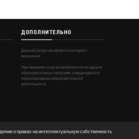
ДОПОЛНИТЕЛЬНО
Данный ресурс не является интернет-
магазином.
При оказании услуг не реализуется ни одна из
образовательных программ, нуждающихся в
лицензировании образовательной
деятельности.
ение о правах на интеллектуальную собственность