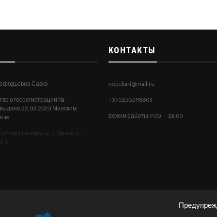
КОНТАКТЫ
ефодьевна Савко
nepekari@mail.ru
тво о госрегистрации №
+375255298603
 выдано 22.03.2023 Минским
режим работы 9.00 — 18.00
мом
ублика Беларусь, , г.Минск, ул.
1-6
Предупрежд