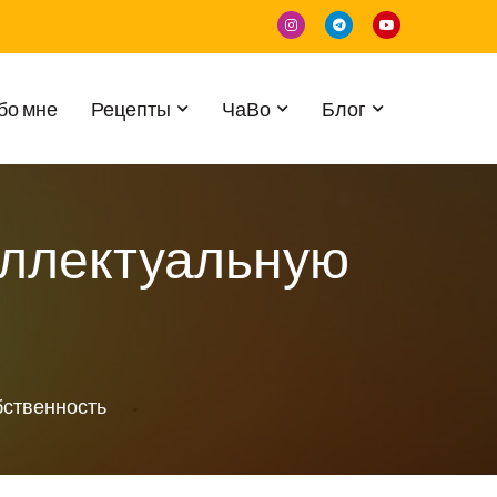
бо мне
Рецепты
ЧаВо
Блог
еллектуальную
бственность