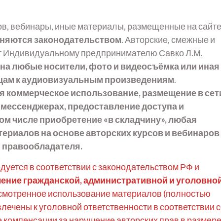
ов, вебинары, иные материалы, размещенные на сайте
аняются законодательством
. Авторские, смежные и
т Индивидуальному предпринимателю Савко Л.М.
на любые носители, фото и видеосъёмка или иная
ицам к аудиовизуальным произведениям
.
я коммерческое использование, размещение в сет
и мессенджерах, предоставление доступа и
ом числе приобретение «в складчину», любая
териалов на основе авторских курсов и вебинаров
 правообладателя.
дуется в соответствии с законодательством РФ и
ление гражданской, административной и уголовно
дусмотренное использование материалов (полностью
влечены к уголовной ответственности в соответствии 
де компенсации за нарушение авторских прав в размер