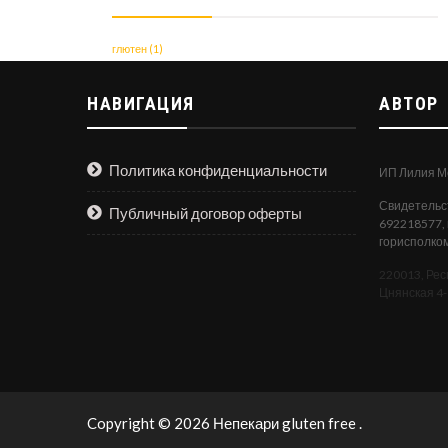
глютен
(1)
НАВИГАЦИЯ
АВТОР
Политика конфиденциальности
ИП Лилия М
Свидетельс
Публичный договор оферты
692218577,
горисполко
220013, Респ
Цнянская 4-
Copyright © 2026 Непекари gluten free .