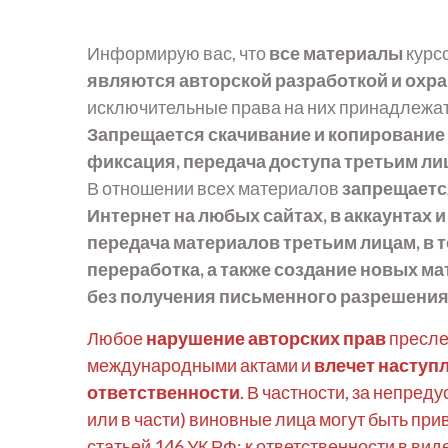
Информирую вас, что
все материалы
курс
являются авторской разработкой и охр
исключительные права на них принадлежа
Запрещается скачивание и копирование 
фиксация, передача доступа третьим л
В отношении всех материалов
запрещаетс
Интернет на любых сайтах, в аккаунтах 
передача материалов третьим лицам, в т
переработка, а также создание новых ма
без получения письменного разрешения
Любое
нарушение авторских прав
пресле
международными актами и
влечет наступ
ответственности
. В частности, за непре
или в части) виновные лица могут быть при
статьей 146 УК РФ; к ответственности в ви